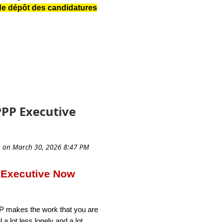
 de dépôt des candidatures
PP Executive
 Executive Now
P makes the work that you are
 a lot less lonely and a lot