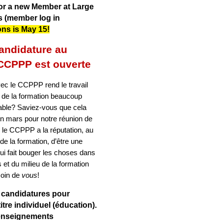
for a new Member at Large
s
(member log in
ons is May 15!
andidature au
 CCPPP est ouverte
avec le CCPPP rend le travail
 de la formation beaucoup
éable? Saviez-vous que cela
 en mars pour notre réunion de
 le CCPPP a la réputation, au
e la formation, d’être une
qui fait bouger les choses dans
et du milieu de la formation
oin de
vous
!
 candidatures pour
tre individuel (éducation).
renseignements