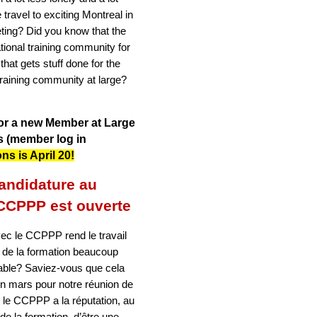
travel to exciting Montreal in
ting? Did you know that the
tional training community for
 that gets stuff done for the
raining community at large?
for a new Member at Large
s
(member log in
ns is April 20!
andidature au
 CCPPP est ouverte
avec le CCPPP rend le travail
 de la formation beaucoup
éable? Saviez-vous que cela
 en mars pour notre réunion de
 le CCPPP a la réputation, au
e la formation, d’être une