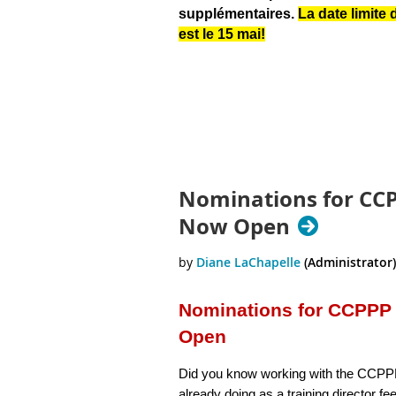
supplémentaires.
La date limite
est le 15 mai!
Nominations for CCP
Now Open
Nominations for CCPPP
Open
Did you know working with the CCPP
already doing as a training director feel