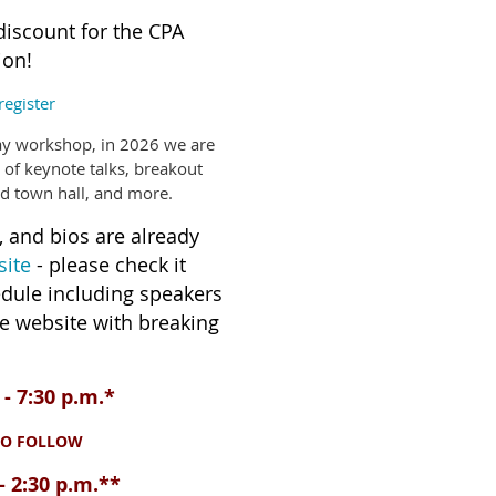
discount for the CPA
ion!
register
day workshop, in 2026 we are
s of keynote talks, breakout
d town hall, and more.
, and bios are already
site
- please check it
hedule including speakers
e website with breaking
 - 7:30 p.m.*
TO FOLLOW
- 2:30 p.m.**